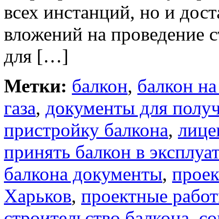
всех инстанций, но и дос
вложений на проведение 
для […]
Метки:
балкон
,
балкон на
газа
,
документы для получ
пристройку балкона
,
лице
принять балкон в эксплуа
балкона документы
,
проек
Харьков
,
проектные рабо
строительство балкона
,
со